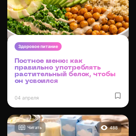
Здоровое питание
Постное меню: как
правильно употреблять
растительный белок, чтобы
он усвоился
04 апреля
Читать
488