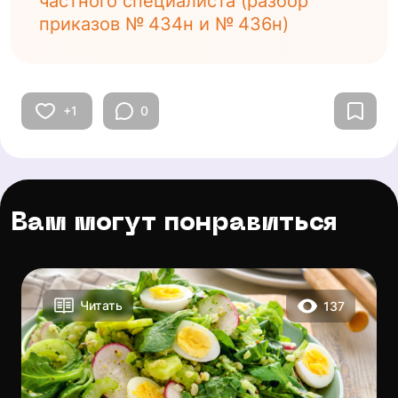
частного специалиста (разбор
приказов № 434н и № 436н)
+1
0
Вам могут понравиться
Читать
137