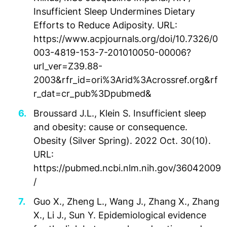
Insufficient Sleep Undermines Dietary
Efforts to Reduce Adiposity. URL:
https://www.acpjournals.org/doi/10.7326/0
003-4819-153-7-201010050-00006?
url_ver=Z39.88-
2003&rfr_id=ori%3Arid%3Acrossref.org&rf
r_dat=cr_pub%3Dpubmed&
Broussard J.L., Klein S. Insufficient sleep
and obesity: cause or consequence.
Obesity (Silver Spring). 2022 Oct. 30(10).
URL:
https://pubmed.ncbi.nlm.nih.gov/36042009
/
Guo X., Zheng L., Wang J., Zhang X., Zhang
X., Li J., Sun Y. Epidemiological evidence