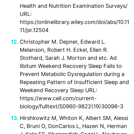
Health and Nutrition Examination Surveys/
URL:
https://onlinelibrary.wiley.com/doi/abs/10.11
11/jsr.12504
Christopher M. Depner, Edward L.
Melanson, Robert H. Eckel, Ellen R.
Stothard, Sarah J. Morton and etc. Ad
libitum Weekend Recovery Sleep Fails to
Prevent Metabolic Dysregulation during a
Repeating Pattern of Insufficient Sleep and
Weekend Recovery Sleep URL:
https://www.cell.com/current-
biology/fulltext/S0960-9822(19)30098-3
Hirshkowitz M, Whiton K, Albert SM, Alessi
C, Bruni O, DonCarlos L, Hazen N, Herman