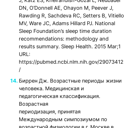
J, Katz ES, Kheirandish-Gozal L, Neubauer
DN, O’Donnell AE, Ohayon M, Peever J,
Rawding R, Sachdeva RC, Setters B, Vitiello
MV, Ware JC, Adams Hillard PJ. National
Sleep Foundation’s sleep time duration
recommendations: methodology and
results summary. Sleep Health. 2015 Mar;1
URL:
https://pubmed.ncbi.nlm.nih.gov/29073412
/
Биррен Дж. Возрастные периоды жизни
человека. Медицинская и
педагогическая классификация.
Возрастная
периодизация, принятая
Международным симпозиумом по
возрастной физиологии в г. Москве в