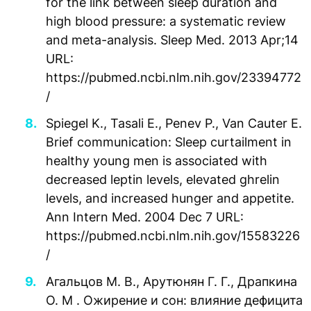
for the link between sleep duration and
high blood pressure: a systematic review
and meta-analysis. Sleep Med. 2013 Apr;14
URL:
https://pubmed.ncbi.nlm.nih.gov/23394772
/
Spiegel K., Tasali E., Penev P., Van Cauter E.
Brief communication: Sleep curtailment in
healthy young men is associated with
decreased leptin levels, elevated ghrelin
levels, and increased hunger and appetite.
Ann Intern Med. 2004 Dec 7 URL:
https://pubmed.ncbi.nlm.nih.gov/15583226
/
Агальцов М. В., Арутюнян Г. Г., Драпкина
О. М . Ожирение и сон: влияние дефицита