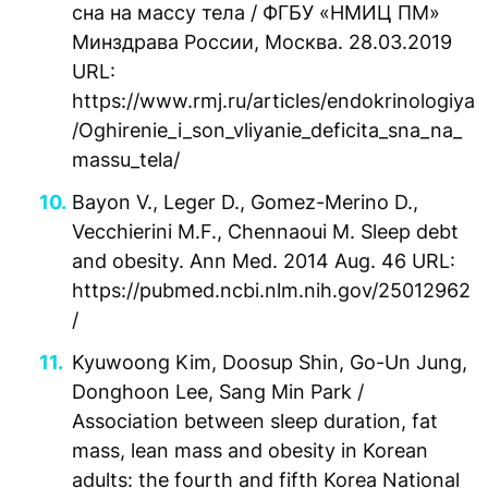
сна на массу тела / ФГБУ «НМИЦ ПМ»
Минздрава России, Москва. 28.03.2019
URL:
https://www.rmj.ru/articles/endokrinologiya
/Oghirenie_i_son_vliyanie_deficita_sna_na_
massu_tela/
Bayon V., Leger D., Gomez-Merino D.,
Vecchierini M.F., Chennaoui M. Sleep debt
and obesity. Ann Med. 2014 Aug. 46 URL:
https://pubmed.ncbi.nlm.nih.gov/25012962
/
Kyuwoong Kim, Doosup Shin, Go-Un Jung,
Donghoon Lee, Sang Min Park /
Association between sleep duration, fat
mass, lean mass and obesity in Korean
adults: the fourth and fifth Korea National