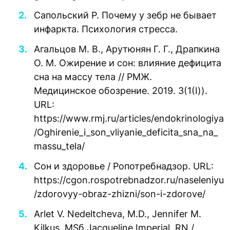
Сапольский Р. Почему у зебр не бывает
инфаркта. Психология стресса.
Агальцов М. В., Арутюнян Г. Г., Драпкина
О. М. Ожирение и сон: влияние дефицита
сна на массу тела // РМЖ.
Медицинское обозрение. 2019. 3(1(I)).
URL:
https://www.rmj.ru/articles/endokrinologiya
/Oghirenie_i_son_vliyanie_deficita_sna_na_
massu_tela/
Сон и здоровье / Ропотребнадзор. URL:
https://cgon.rospotrebnadzor.ru/naseleniyu
/zdorovyy-obraz-zhizni/son-i-zdorove/
Arlet V. Nedeltcheva, M.D., Jennifer M.
Kilkus, MSб Jacqueline Imperial, RN /