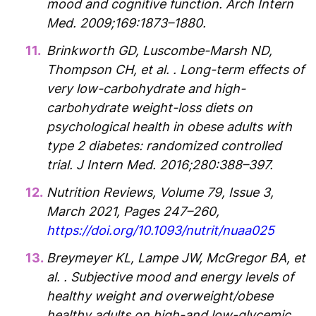
mood and cognitive function. Arch Intern
Med. 2009;169:1873–1880.
Brinkworth GD, Luscombe-Marsh ND,
Thompson CH, et al. . Long-term effects of
very low-carbohydrate and high-
carbohydrate weight-loss diets on
psychological health in obese adults with
type 2 diabetes: randomized controlled
trial. J Intern Med. 2016;280:388–397.
Nutrition Reviews, Volume 79, Issue 3,
March 2021, Pages 247–260,
https://doi.org/10.1093/nutrit/nuaa025
Breymeyer KL, Lampe JW, McGregor BA, et
al. . Subjective mood and energy levels of
healthy weight and overweight/obese
healthy adults on high-and low-glycemic