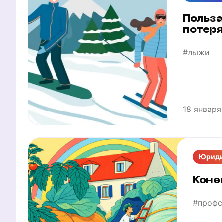
Польз
потеря
#лыжи
18 января
Юриди
Коне
#профс