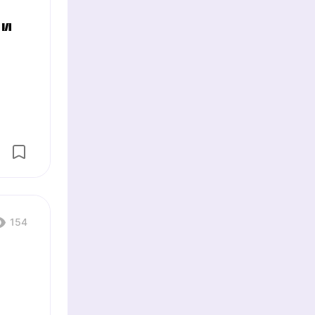
 и
154