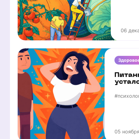
06 дек
Здоровое
Питани
устал
#психоло
05 ноябр