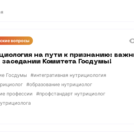
ря
ские вопросы
циология на пути к признанию: важ
а заседании Комитета Госдумы!
ие Госдумы
#интегративная нутрициология
трициолог
#образование нутрициолог
ие профессии
#профстандарт нутрициолог
нутрициолога