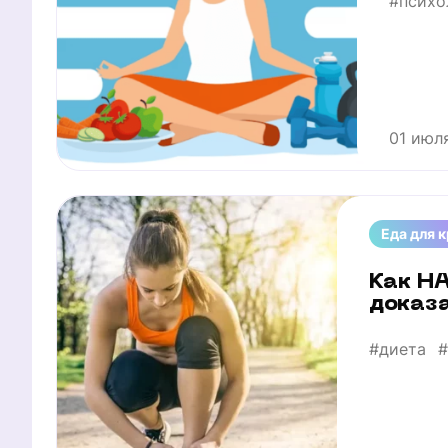
#психо
01 июл
Еда для 
Как НА
доказ
#диета
#