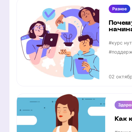
Разное
Почем
начин
#курс ну
#поддер
02 октяб
Здоро
Как 