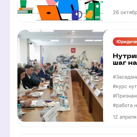
26 октяб
Юридиче
Нутри
шаг н
#Заседан
#курс ну
#Признан
#работа 
12 апреля