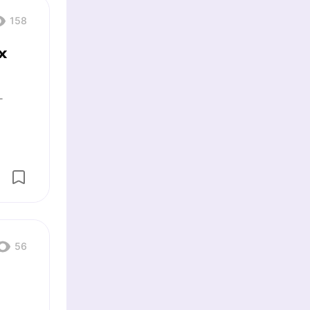
158
х
г
56