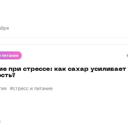
абря
 питание
е при стрессе: как сахар усиливает
ость?
гия
#стресс и питание
я