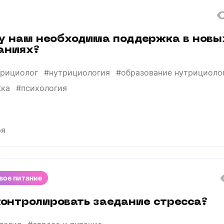
у нам необходима поддержка в новы
аниях?
трициолог
#нутрициология
#образование нутрициоло
жка
#психология
ря
вое питание
контролировать заедание стресса?