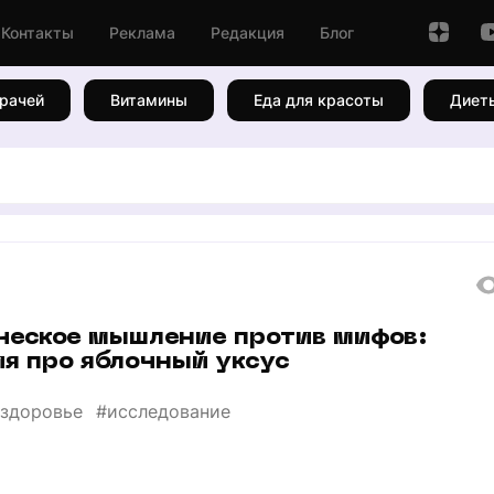
Контакты
Реклама
Редакция
Блог
рачей
Витамины
Еда для красоты
Диет
ческое мышление против мифов:
я про яблочный уксус
здоровье
#исследование