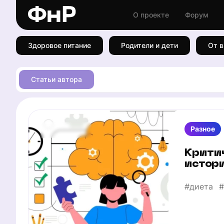
О проекте
Форум
Здоровое питание
Родители и дети
От в
Статьи автора
Разное
Крити
истори
#диета
#