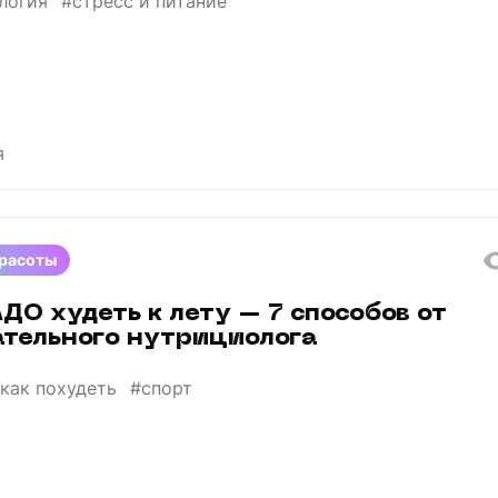
логия
#стресс и питание
я
красоты
ДО худеть к лету – 7 способов от
ательного нутрициолога
как похудеть
#спорт