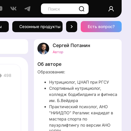
ы
Сезонные продукты
Рецепты
Есть вопрос?
Спорт и
Сергей Потанин
Автор
Об авторе
Образование:
498
Нутрициолог, ЦНАП при РГСУ
Спортивный нутрициолог,
колледж бодибилдинга и фитнеса
им. Б.Вейдера
Практический психолог, АНО
"НИИДПО" Регалии: кандидат в
мастера спорта по
пауэрлифтингу по версии АНО