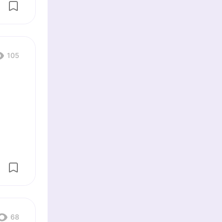
105
68