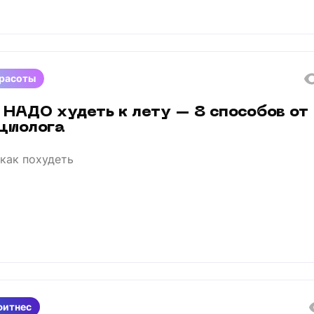
красоты
 НАДО худеть к лету – 8 способов от
циолога
как похудеть
фитнес