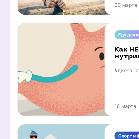
30 марта
Еда для 
Как НЕ
нутри
#диета
#
16 марта
Спорт и 