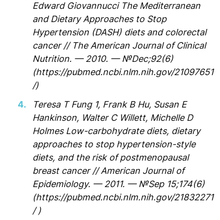
Edward Giovannucci The Mediterranean
and Dietary Approaches to Stop
Hypertension (DASH) diets and colorectal
cancer // The American Journal of Clinical
Nutrition. — 2010. — №Dec;92(6)
(https://pubmed.ncbi.nlm.nih.gov/21097651
/)
Teresa T Fung 1, Frank B Hu, Susan E
Hankinson, Walter C Willett, Michelle D
Holmes Low-carbohydrate diets, dietary
approaches to stop hypertension-style
diets, and the risk of postmenopausal
breast cancer // American Journal of
Epidemiology. — 2011. — №Sep 15;174(6)
(https://pubmed.ncbi.nlm.nih.gov/21832271
/ )