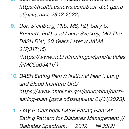
https://health.usnews.com/best-diet (дата
обращения: 29.12.2022)
Dori Steinberg, PhD, MS, RD, Gary G.
Bennett, PhD, and Laura Svetkey, MD The
DASH Diet, 20 Years Later // JAMA.
217;317(15)
(https://www.ncbi.nlm.nih.gov/pmc/articles
/PMC5509411/ )
DASH Eating Plan // National Heart, Lung
and Blood Institute URL:
https://www.nhlbi.nih.gov/education/dash-
eating-plan (дата обращения: 01/01/2023).
Amy P. Campbell DASH Eating Plan: An
Eating Pattern for Diabetes Management //
Diabetes Spectrum. — 2017. — №30(2)