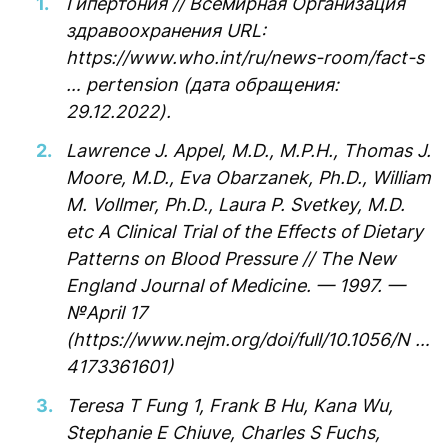
Гипертония // Всемирная Организация
здравоохранения URL:
https://www.who.int/ru/news-room/fact-s
… pertension (дата обращения:
29.12.2022).
Lawrence J. Appel, M.D., M.P.H., Thomas J.
Moore, M.D., Eva Obarzanek, Ph.D., William
M. Vollmer, Ph.D., Laura P. Svetkey, M.D.
etc A Clinical Trial of the Effects of Dietary
Patterns on Blood Pressure // The New
England Journal of Medicine. — 1997. —
№April 17
(https://www.nejm.org/doi/full/10.1056/N …
4173361601)
Teresa T Fung 1, Frank B Hu, Kana Wu,
Stephanie E Chiuve, Charles S Fuchs,