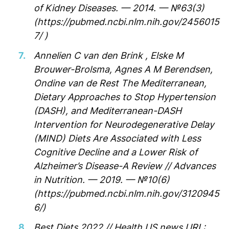
of Kidney Diseases. — 2014. — №63(3)
(https://pubmed.ncbi.nlm.nih.gov/2456015
7/ )
Annelien C van den Brink , Elske M
Brouwer-Brolsma, Agnes A M Berendsen,
Ondine van de Rest The Mediterranean,
Dietary Approaches to Stop Hypertension
(DASH), and Mediterranean-DASH
Intervention for Neurodegenerative Delay
(MIND) Diets Are Associated with Less
Cognitive Decline and a Lower Risk of
Alzheimer’s Disease-A Review // Advances
in Nutrition. — 2019. — №10(6)
(https://pubmed.ncbi.nlm.nih.gov/3120945
6/)
Best Diets 2022 // Health US news URL: