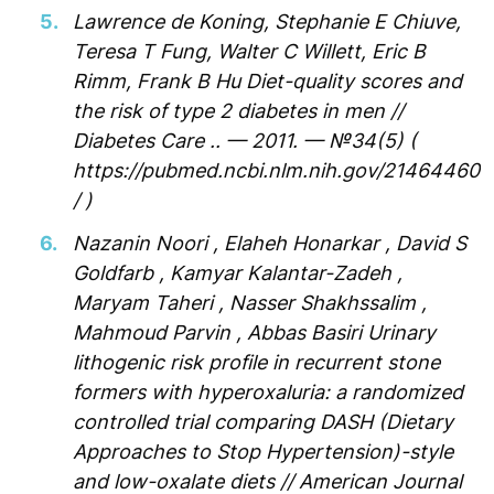
Lawrence de Koning, Stephanie E Chiuve,
Teresa T Fung, Walter C Willett, Eric B
Rimm, Frank B Hu Diet-quality scores and
the risk of type 2 diabetes in men //
Diabetes Care .. — 2011. — №34(5) (
https://pubmed.ncbi.nlm.nih.gov/21464460
/ )
Nazanin Noori , Elaheh Honarkar , David S
Goldfarb , Kamyar Kalantar-Zadeh ,
Maryam Taheri , Nasser Shakhssalim ,
Mahmoud Parvin , Abbas Basiri Urinary
lithogenic risk profile in recurrent stone
formers with hyperoxaluria: a randomized
controlled trial comparing DASH (Dietary
Approaches to Stop Hypertension)-style
and low-oxalate diets // American Journal