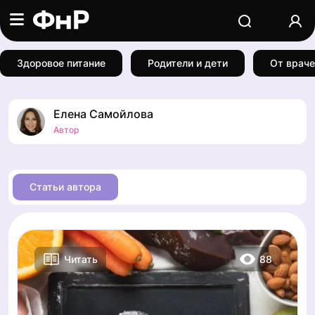
Здоровое питание
Родители и дети
От враче
Елена Самойлова
Автор
Статьи автора
88
Читать